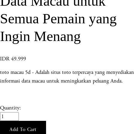
Data Macau untuk
Semua Pemain yang
Ingin Menang
IDR 49.999
toto macau 5d - Adalah situs toto terpercaya yang menyediakan
informasi data macau untuk meningkatkan peluang Anda.
Quantity:
Add To Cart