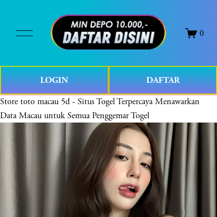
O
0
p
e
n
M
LOGIN
DAFTAR
e
n
Store
toto macau 5d - Situs Togel Terpercaya Menawarkan
u
Data Macau untuk Semua Penggemar Togel