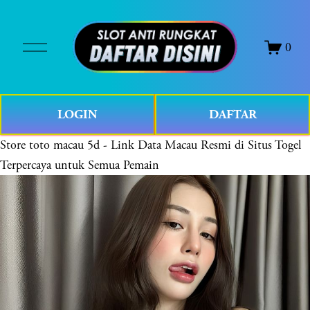
O
0
p
e
n
M
LOGIN
DAFTAR
e
n
Store
toto macau 5d - Link Data Macau Resmi di Situs Togel
u
Terpercaya untuk Semua Pemain