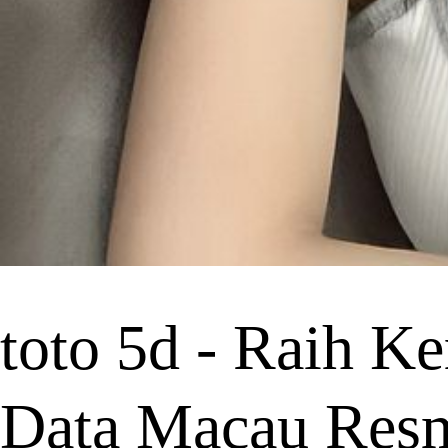
toto 5d - Raih 
Data Macau Res