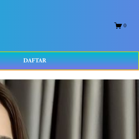
0
DAFTAR