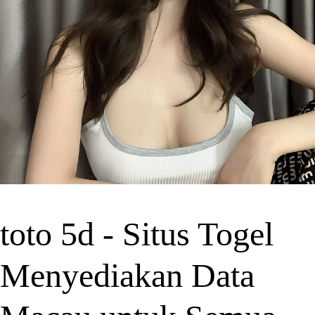
toto 5d - Situs Togel
Menyediakan Data