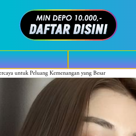
percaya untuk Peluang Kemenangan yang Besar