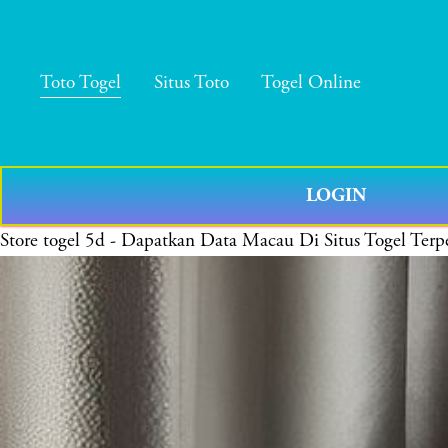
Toto Togel
Situs Toto
Togel Online
LOGIN
Store
togel 5d - Dapatkan Data Macau Di Situs Togel Ter