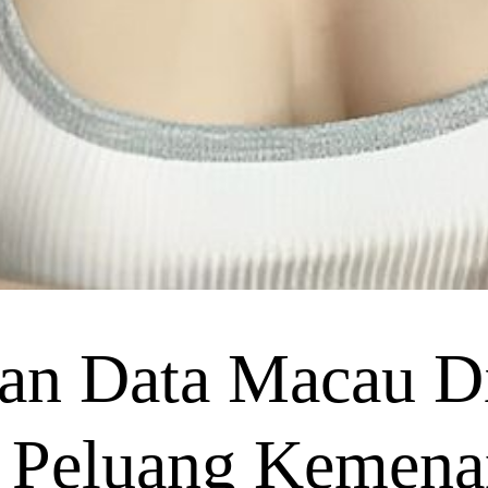
kan Data Macau Di
k Peluang Kemena