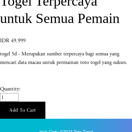
Togel Terpercaya
untuk Semua Pemain
IDR 49.999
togel 5d - Merupakan sumber terpercaya bagi semua yang
mencari data macau untuk permainan toto togel yang sukses.
Quantity:
Add To Cart
Hak Cipta ©2024 Toto Togel